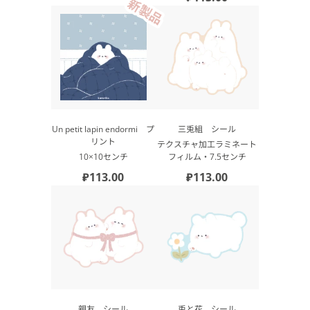
新製品
Un petit lapin endormi プ
三兎組 シール
リント
テクスチャ加工ラミネート
10×10センチ
フィルム・7.5センチ
₽113.00
₽113.00
親友 シール
兎と花 シール