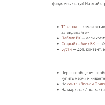
фандомных штук! На этой ст
ТГ-канал
— самая актив
заглядывайте~
Паблик ВК
— если хотит
Старый паблик ВК
— вёл
Бусти
— доп. контент, 
Через сообщения сооб
купить мерч» и кидаете
На
сайте «Лисьей Полк
На маркетах / полках (с