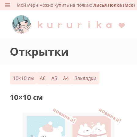
Мой мерч можно купить на полках:
Лисья Полка (Мск)
kururika
Открытки
10×10 см
A6
A5
A4
Закладки
10×10 см
новинка!
новинка!