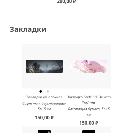
200,00 ₽
Закладки
Закладка «Шапочка»
Закладка Steffi “I’ll Be with
You” ver
Софт тач, двусторонняя,
5×15 см
Блестящая бумага, 5×15
см
150,00 ₽
150,00 ₽