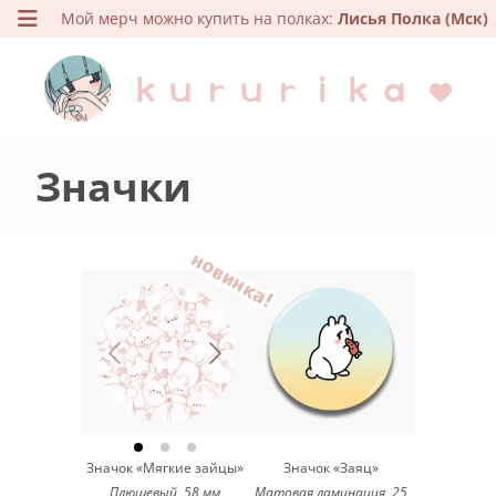
Мой мерч можно купить на полках:
Лисья Полка (Мск)
kururika
Значки
новинка!
Значок «Мягкие зайцы»
Значок «Заяц»
Плюшевый, 58 мм
Матовая ламинация, 25